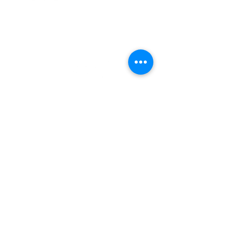
Minervum 7218, 4817 ZJ Breda
Telefoon:
+31(0)765713050
E-mail:
info@van-baal.nl
ALGEMEEN
Over ons
Beurzen
Vacatures
Algemene voorwaarden
Privacy policy
MERKEN
Overseas
Wooff