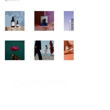
Minervum 7218, 4817 ZJ Breda
Telefoon:
+31(0)765713050
E-mail:
info@van-baal.nl