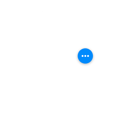
ALGEMEEN
Over ons
Beurzen
Vacatures
Algemene voorwaarden
Privacy policy
MERKEN
Overseas
Wooff
Lebel
Private label
PRODUCTIE